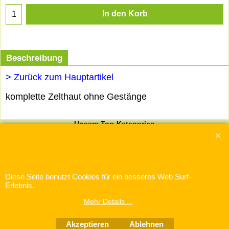
In den Korb
Beschreibung
> Zurück zum Hauptartikel
komplette Zelthaut ohne Gestänge
Unsere Top-Kategorien
Gerüstzelte
/
Gruppenzelte & Lagerzelte
/
Rundzelte
/
Rechteckzelte &
Pyramidenzelte
/
Hauszelte
/
Partyzelte & Pavillons
/
Zubehör &
Ersatzteile
Diese Seite benutzt Cookies für ein besseres Web Surf-
WebShop erstellt mit
Erlebnis.
ShopFactory Shop
Software.
Mehr Details ...
Akzeptieren
Ablehnen