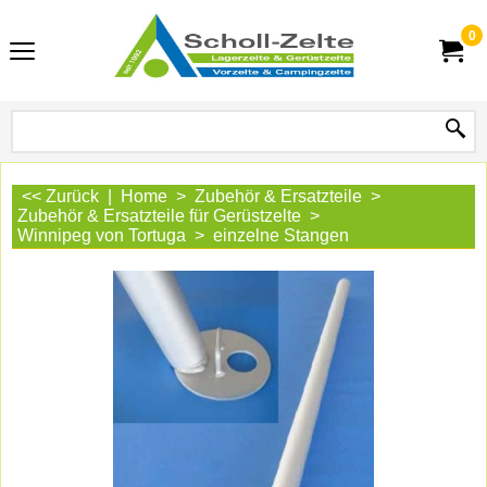
0
<< Zurück
|
Home
>
Zubehör & Ersatzteile
>
Zubehör & Ersatzteile für Gerüstzelte
>
Winnipeg von Tortuga
>
einzelne Stangen