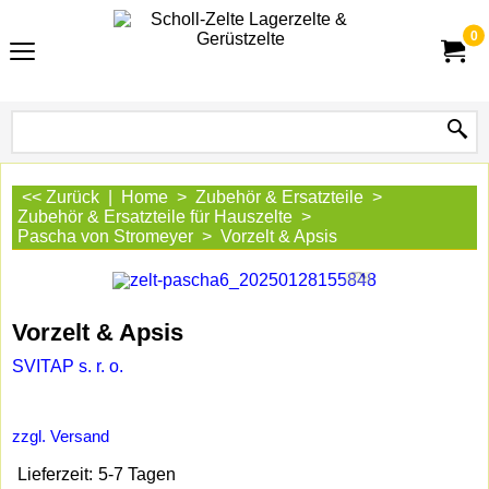
0
<< Zurück
|
Home
>
Zubehör & Ersatzteile
>
Zubehör & Ersatzteile für Hauszelte
>
Pascha von Stromeyer
>
Vorzelt & Apsis
Vorzelt & Apsis
SVITAP s. r. o.
zzgl. Versand
Lieferzeit:
5-7 Tagen