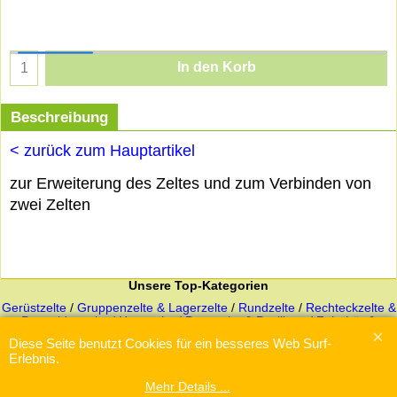
In den Korb
Beschreibung
< zurück zum Hauptartikel
zur Erweiterung des Zeltes und zum Verbinden von
zwei Zelten
Unsere Top-Kategorien
Gerüstzelte
/
Gruppenzelte & Lagerzelte
/
Rundzelte
/
Rechteckzelte &
Pyramidenzelte
/
Hauszelte
/
Partyzelte & Pavillons
/
Zubehör &
Ersatzteile
Diese Seite benutzt Cookies für ein besseres Web Surf-
Erlebnis.
Mehr Details ...
WebShop erstellt mit
ShopFactory Shop